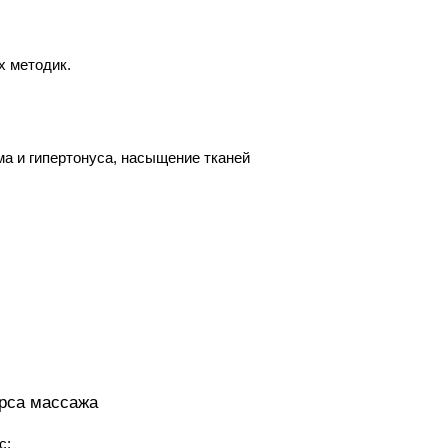
х методик.
ма и гипертонуса, насыщение тканей
урса массажа
с;