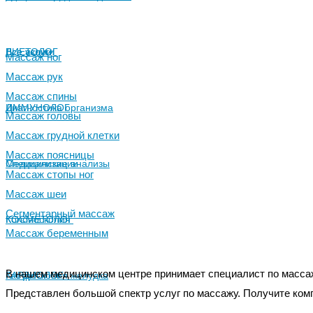
Все услуги
ДИЕТОЛОГ
Все акции
Массаж ног
Массаж рук
Массаж спины
Диагностика организма
ИММУНОЛОГ
Массаж головы
Массаж грудной клетки
Массаж поясницы
Медицинские анализы
Специализации
Массаж стопы ног
Массаж шеи
Сегментарный массаж
Колоноскопия
КОСМЕТОЛОГ
Массаж беременным
В нашем медицинском центре принимает специалист по массажу
Гастроскопия желудка
КАРДИОЛОГ
Представлен большой спектр услуг по массажу. Получите ком