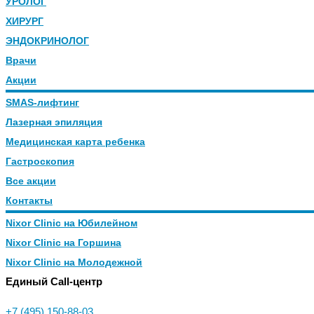
УРОЛОГ
ХИРУРГ
ЭНДОКРИНОЛОГ
Врачи
Акции
SMAS-лифтинг
Лазерная эпиляция
Медицинская карта ребенка
Гастроскопия
Все акции
Контакты
Nixor Clinic на Юбилейном
Nixor Clinic на Горшина
Nixor Clinic на Молодежной
Единый Call-центр
+7 (495) 150-88-03