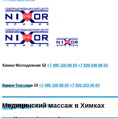
Химки Молодежная 52
+7 495 150 88 03
+7 929 546 88 03
Химки Горшина 10
+7 495 150 88 03
+7 925 333 00 03
Услуги клиники
Медицинский массаж в Химках
+74951508803
+79295468803
Специализации
Услуги